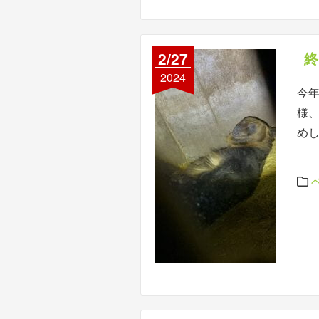
2/27
終
2024
今
様
めし