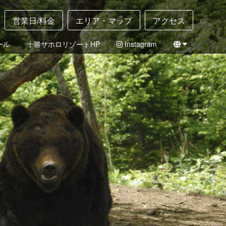
営業日/料金
エリア・マップ
アクセス
ール
十勝サホロリゾートHP
Instagram
English
日本語