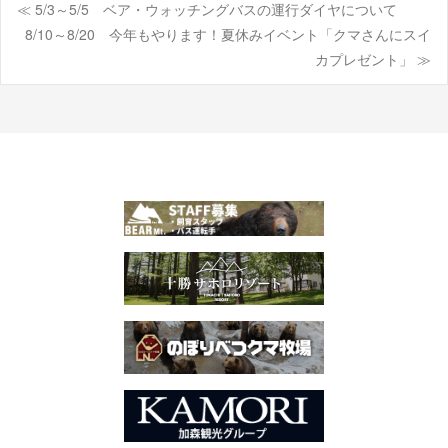
≪ 5/3～5/5 ベア・ウォッチングバスの運行ダイヤについて
投
8/10～8/20 今年もやります！夏休みイベント「クマさんにスイ
カプレゼント」 ≫
稿
ナ
ビ
ゲ
ー
シ
ョ