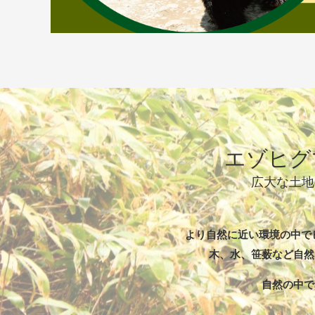
エゾヒグ
広大な土地
より自然に近い環境の中で
木、水、笹薮など自然
自然の中で