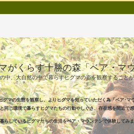
マがくらす十勝の森「ベア・マ
の中、大自然の中で暮らすヒグマの姿を観察すること
ヒグマの生態を観察し、よりヒグマを知っていただく為「ベア･マ
と同じ環境で暮らすヒグマたちの行動やしぐさ、存在感を間近で
暮らしているヒグマたちの生活をベア・マウンテンで体験してみ