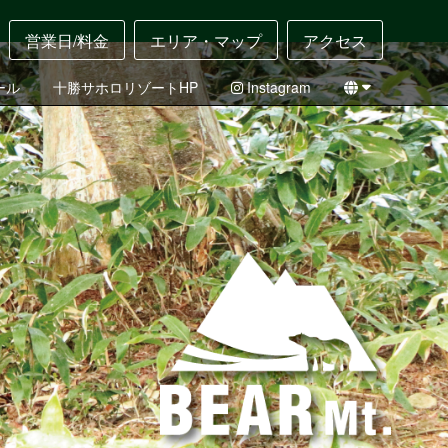
営業日/料金
エリア・マップ
アクセス
ール
十勝サホロリゾートHP
Instagram
English
日本語