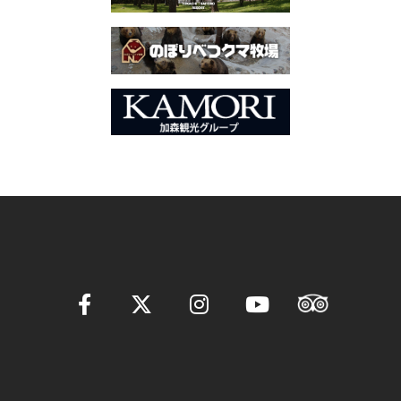
ー
シ
ョ
ン