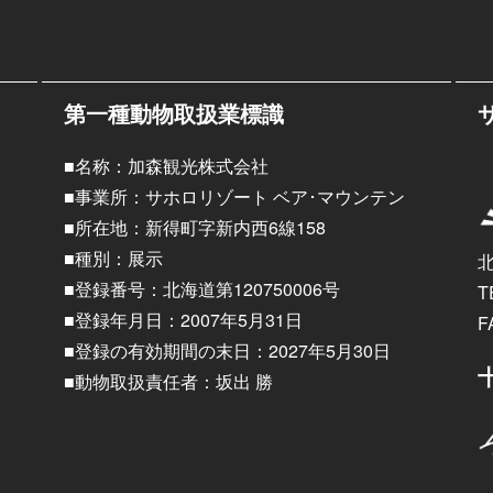
第一種動物取扱業標識
■名称：加森観光株式会社
■事業所：サホロリゾート ベア･マウンテン
■所在地：新得町字新内西6線158
■種別：展示
■登録番号：北海道第120750006号
T
■登録年月日：2007年5月31日
F
■登録の有効期間の末日：2027年5月30日
■動物取扱責任者：坂出 勝