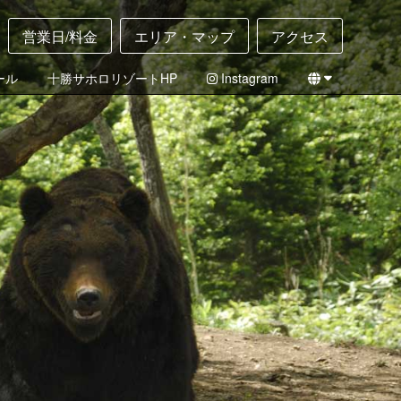
営業日/料金
エリア・マップ
アクセス
ール
十勝サホロリゾートHP
Instagram
English
日本語