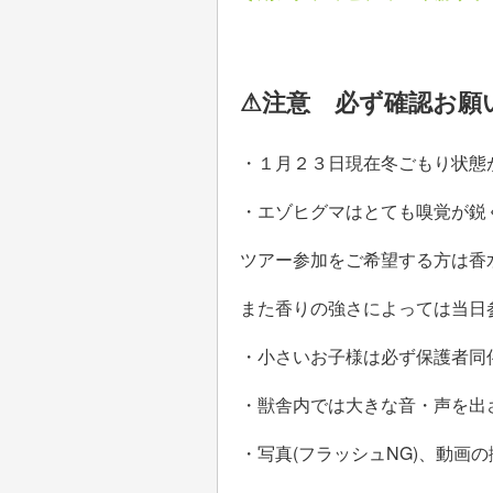
⚠注意 必ず確認お願
・１月２３日現在冬ごもり状態
・エゾヒグマはとても嗅覚が鋭
ツアー参加をご希望する方は香
また香りの強さによっては当日
・小さいお子様は必ず保護者同
・獣舎内では大きな音・声を出
・写真(フラッシュNG)、動画