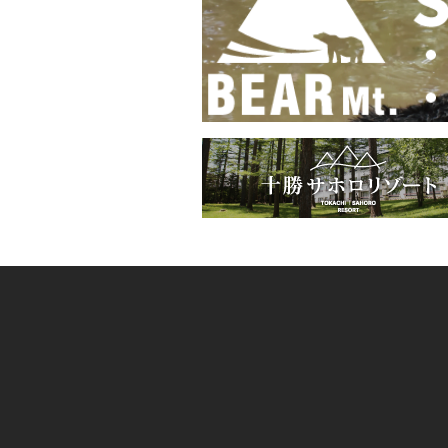
ゲ
ー
シ
ョ
ン