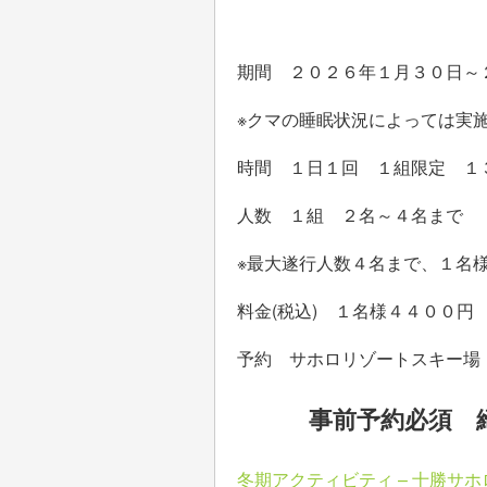
期間 ２０２６年１月３０日～２
※クマの睡眠状況によっては実
時間 １日１回 １組限定 １
人数 １組 ２名～４名まで
※最大遂行人数４名まで、１名
料金(税込) １名様４４００
予約 サホロリゾートスキー場
事前予約必須 締め
冬期アクティビティ – 十勝サ