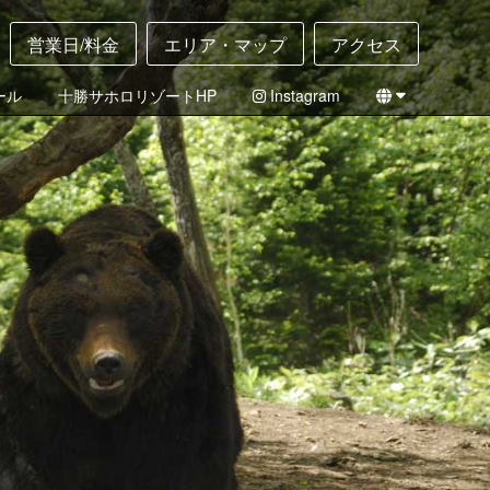
営業日/料金
エリア・マップ
アクセス
ール
十勝サホロリゾートHP
Instagram
English
日本語