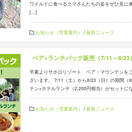
ワイルドに食べるクマさんたちの姿をぜひ見に来て
[…]
お知らせ（営業案内）
/
最新ニュース
ベア×ランチパック販売（7/11～8/2
平素よりサホロリゾート ベア・マウンテンを
ざいます。 7/11（土）から8/23（日）の期間（
テン×ホテルランチ（2,200円相当）がセットにな
お知らせ（営業案内）
/
最新ニュース