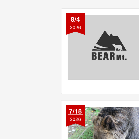
8/4
2026
7/18
2026