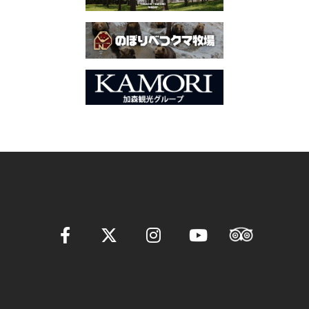
ー
シ
ョ
ン