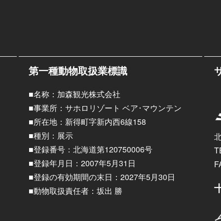
第一種動物取扱業標識
■名称：加森観光株式会社
■事業所：サホロリゾート ベア･マウンテン
■所在地：新得町字新内西6線158
■種別：展示
■登録番号：北海道第120750006号
T
■登録年月日：2007年5月31日
F
■登録の有効期間の末日：2027年5月30日
■動物取扱責任者：坂出 勝