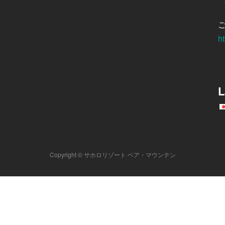
ht
L
Copyright © サホロリゾート ベア・マウンテン