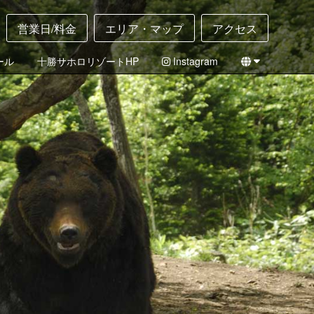
営業日/料金
エリア・マップ
アクセス
ール
十勝サホロリゾートHP
Instagram
English
日本語