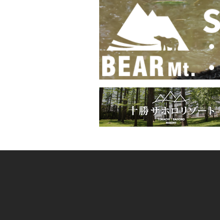
ビ
ゲ
ー
シ
ョ
ン