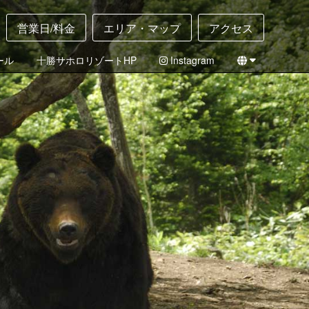
営業日/料金
エリア・マップ
アクセス
ール
十勝サホロリゾートHP
Instagram
English
日本語