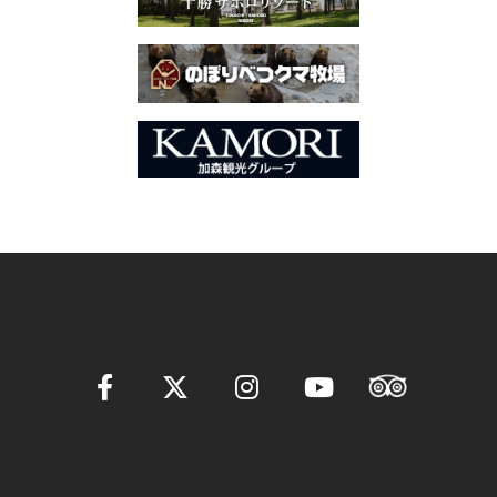
ー
シ
ョ
ン