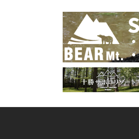
ナ
ビ
ゲ
ー
シ
ョ
ン