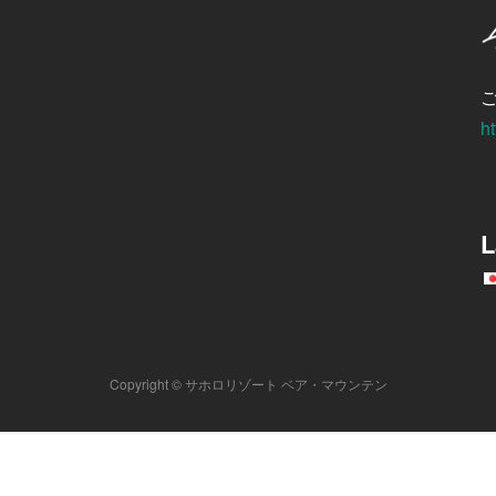
ht
L
Copyright © サホロリゾート ベア・マウンテン