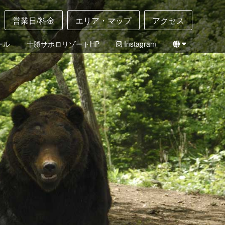
営業日/料金
エリア・マップ
アクセス
ール
十勝サホロリゾートHP
Instagram
English
日本語