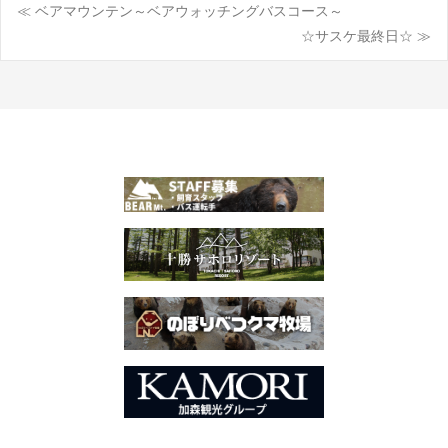
≪ ベアマウンテン～ベアウォッチングバスコース～
投
☆サスケ最終日☆ ≫
稿
ナ
ビ
ゲ
ー
シ
ョ