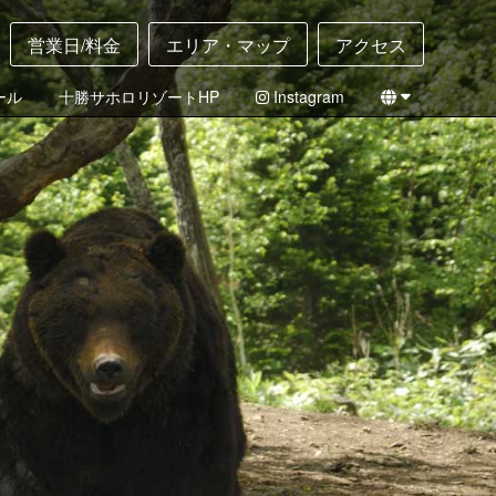
営業日/料金
エリア・マップ
アクセス
ール
十勝サホロリゾートHP
Instagram
English
日本語