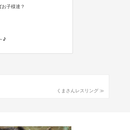
ばお子様達？
～♪
くまさんレスリング ≫