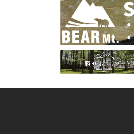
ビ
ゲ
ー
シ
ョ
ン