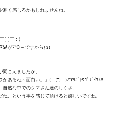
少寒く感じるかもしれませんね。
(ｴ)￣；)」
適温が7℃～ですからね）
が聞こえましたが、
～面白い。」(￣(ｴ)￣)ﾉ”ｱﾘｶﾞﾄｳｺﾞｻﾞｲﾏｽ!!
、自然な中でのクマさん達のしぐさ。
だね、という事を感じて頂けると嬉しいですね。