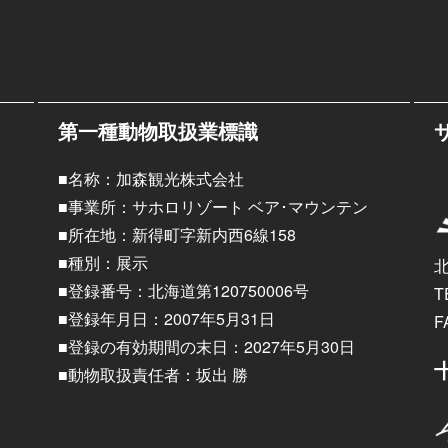
第一種動物取扱業標識
■名称：加森観光株式会社
■事業所：サホロリゾート ベア･マウンテン
■所在地：新得町字新内西6線158
■種別：展示
■登録番号：北海道第120750006号
T
■登録年月日：2007年5月31日
F
■登録の有効期間の末日：2027年5月30日
■動物取扱責任者：坂出 勝