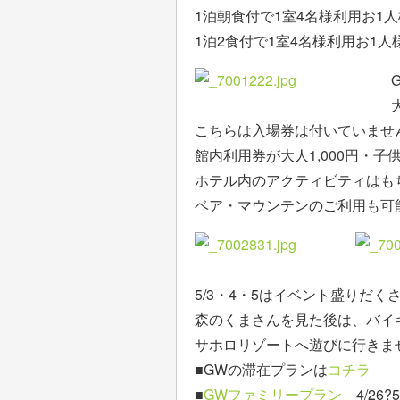
1泊朝食付で1室4名様利用お1人様
1泊2食付で1室4名様利用お1人様1
こちらは入場券は付いていませ
館内利用券が大人1,000円・子
ホテル内のアクティビティはも
ベア・マウンテンのご利用も可
5/3・4・5はイベント盛りだく
森のくまさんを見た後は、バイ
サホロリゾートへ遊びに行きま
■GWの滞在プランは
コチラ
■
GWファミリープラン
4/26?5