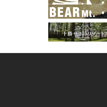
ー
シ
ョ
ン