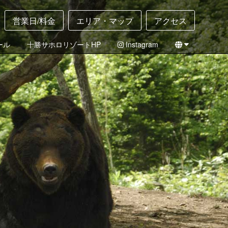
営業日/料金
エリア・マップ
アクセス
ール
十勝サホロリゾートHP
Instagram
English
日本語