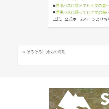
■
専用バスに乗ってヒグマの森
■
専用バスに乗ってヒグマの森
上記、公式ホームページよりお
≪ そろそろ目覚めの時期
投
稿
ナ
ビ
ゲ