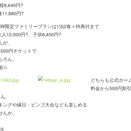
8,640円?
1,880円?
GW限定ファミリープランは1泊2食＋特典付きで
大人12,000円?、子供8,400円?
んが、
供500円チケットで
ちろん、
能☆
どちらも公式ホー
料金から500円割
さん。
キングや縁日・ビンゴ大会なども楽しめる
せんか。
/5