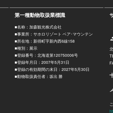
第一種動物取扱業標識
■名称：加森観光株式会社
■事業所：サホロリゾート ベア･マウンテン
■所在地：新得町字新内西6線158
■種別：展示
■登録番号：北海道第120750006号
T
■登録年月日：2007年5月31日
F
■登録の有効期間の末日：2027年5月30日
■動物取扱責任者：坂出 勝
ht