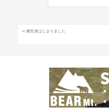
≪ 離乳食はじまりました
投
稿
ナ
ビ
ゲ
ー