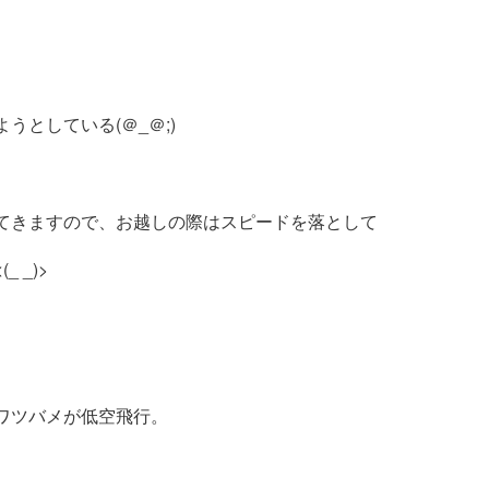
うとしている(＠_＠;)
てきますので、お越しの際はスピードを落として
 _)>
ワツバメが低空飛行。