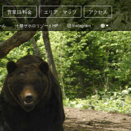
営業日/料金
エリア・マップ
アクセス
ール
十勝サホロリゾートHP
Instagram
English
日本語