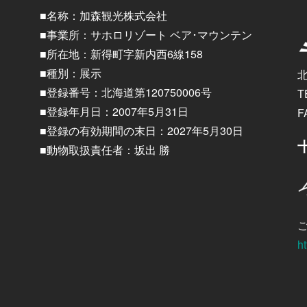
■名称：加森観光株式会社
■事業所：サホロリゾート ベア･マウンテン
■所在地：新得町字新内西6線158
■種別：展示
■登録番号：北海道第120750006号
T
■登録年月日：2007年5月31日
F
■登録の有効期間の末日：2027年5月30日
■動物取扱責任者：坂出 勝
ht