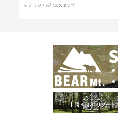
≪ オリジナル記念スタンプ
投
稿
ナ
ビ
ゲ
ー
シ
ョ