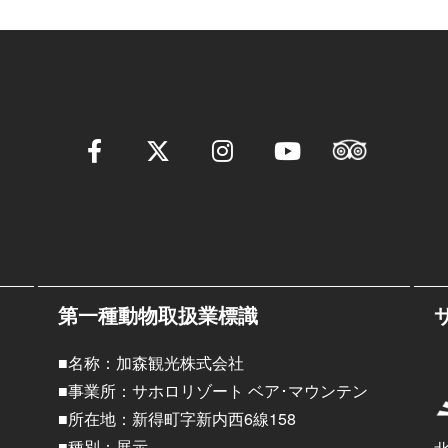
第一種動物取扱業標識
■名称：加森観光株式会社
■事業所：サホロリゾート ベア･マウンテン
■所在地：新得町字新内西6線158
■種別：展示