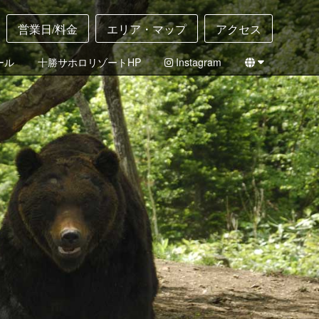
営業日/料金
エリア・マップ
アクセス
ール
十勝サホロリゾートHP
Instagram
English
日本語