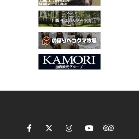
ゲ
ー
シ
ョ
ン