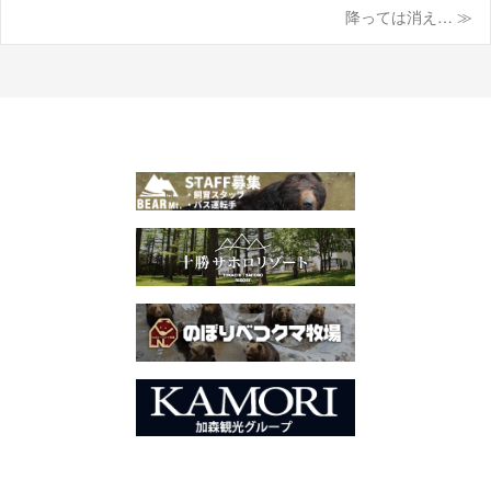
投
降っては消え… ≫
稿
ナ
ビ
ゲ
ー
シ
ョ
ン