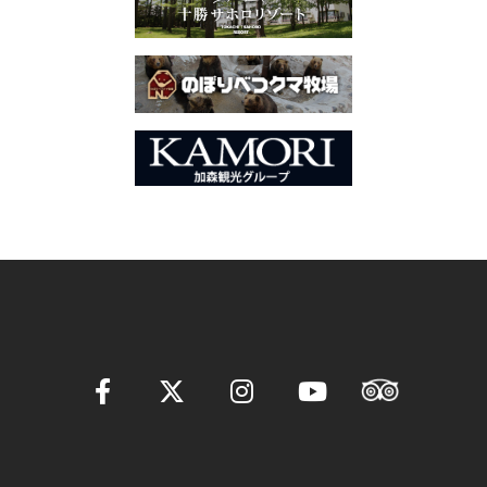
ー
シ
ョ
ン