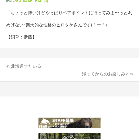
「ちょっと怖いけどやっぱりベアポイントに行ってみよ〜っと♪｣
めげない･楽天的な性格のヒロタケさんです(＾ー＾)
【飼育：伊藤】
≪ 北海道すたいる
投
帰ってからのお楽しみ♪ ≫
稿
ナ
ビ
ゲ