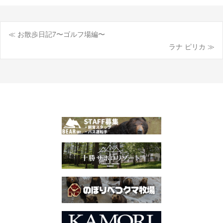
≪ お散歩日記7〜ゴルフ場編〜
投
ラナ ピリカ ≫
稿
ナ
ビ
ゲ
ー
シ