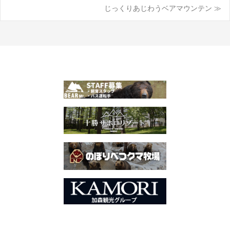
投
じっくりあじわうベアマウンテン ≫
稿
ナ
ビ
ゲ
ー
シ
ョ
ン