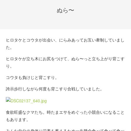
ぬら〜
ヒロタケとコウタが出会い、にらみあってお互い牽制していまし
た。
ヒロタケが立ち木にお尻をつけて、ぬら〜っと立ち上がり背こす
り。
コウタも負けじと背こすり。
誇示歩行しながら何度も背こすり合戦していました。
食欲旺盛なクマたち。時たまエサをめぐった小競合いになること
もあります。
みんな自分の身体に栄養を蓄えるため一生懸命食べて食べて食べ