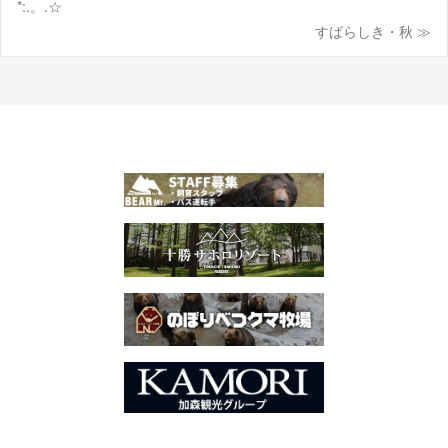
*:.。.☆
すばらしき・秋 ≫
稿
ナ
ビ
ゲ
ー
シ
ョ
ン