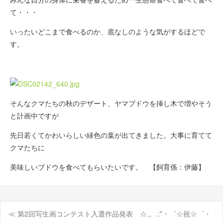
て・・・
いったいどこまで食べるのか、底なしのような気がするほどで
す。
そんなクマたちの秋のデザート、ヤマブドウを挿し木で増やそう
と計画中ですが
先日若くてかわいらしい緑色の葉が出てきました。大事に育てて
クマたちに
美味しいブドウを食べてもらいたいです。 【飼育係：伊藤】
≪ 第2回写生画コンテスト入選作品発表 ☆.。.:*・゜☆祝☆゜・
投