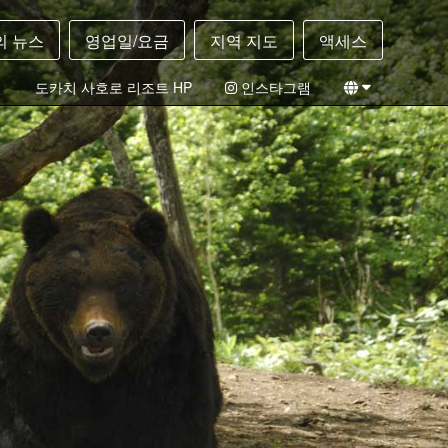
의 뉴스
영업일/요금
지역 지도
액세스
필
도카치 사호로 리조트 HP
인스타그램
일본어
영어