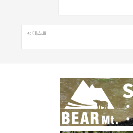
≪ 테스트
게
시
물
탐
색