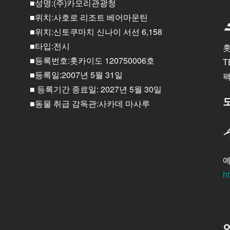
■성명:(주)카모리관광청
■위치:사호로 리조트 베어마운틴
■위치:신토쿠마치 신나이 서선 6,158
■타입:전시
홋
■등록번호:홋카이도 120750006호
T
■등록일:2007년 5월 31일
팩
■ 등록기간 종료일: 2027년 5월 30일
■동물 취급 감독관:사카데 마사루
예
ht