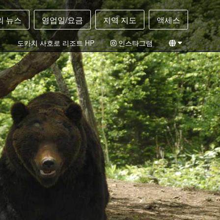
의 뉴스
영업일/요금
지역 지도
액세스
필
도카치 사호로 리조트 HP
인스타그램
일본어
영어