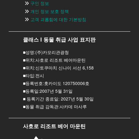
구인 정보
개인 정보 보호 정책
고객 괴롭힘에 대한 기본방침
클래스 I 동물 취급 사업 표지판
■성명:(주)카모리관광청
■위치:사호로 리조트 베어마운틴
■위치:신토쿠마치 신나이 서선 6,158
■타입:전시
■등록번호:홋카이도 120750006호
■등록일:2007년 5월 31일
■ 등록기간 종료일: 2027년 5월 30일
■동물 취급 감독관:사카데 마사루
사호로 리조트 베어 마운틴