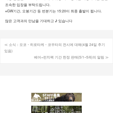
조속한 입장을 부탁드립니다.
※GW기간, 오봉기간 등 번분기는 15:20이 최종 출발이 됩니다.
많은 고객과의 만남을 기대하고 ♪ 있습니다
≪ 소식：모코・히로타케・코우타의 전시에 대해(4월 24일 추기
포
있음)
베어×런치팩 기간 한정 판매(5/1~5/6)의 알림 ≫
스
트
탐
색