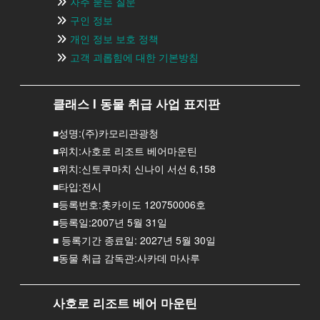
자주 묻는 질문
구인 정보
개인 정보 보호 정책
고객 괴롭힘에 대한 기본방침
클래스 I 동물 취급 사업 표지판
■성명:(주)카모리관광청
■위치:사호로 리조트 베어마운틴
■위치:신토쿠마치 신나이 서선 6,158
■타입:전시
■등록번호:홋카이도 120750006호
■등록일:2007년 5월 31일
■ 등록기간 종료일: 2027년 5월 30일
■동물 취급 감독관:사카데 마사루
사호로 리조트 베어 마운틴