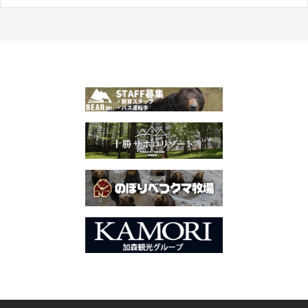
章
导
航