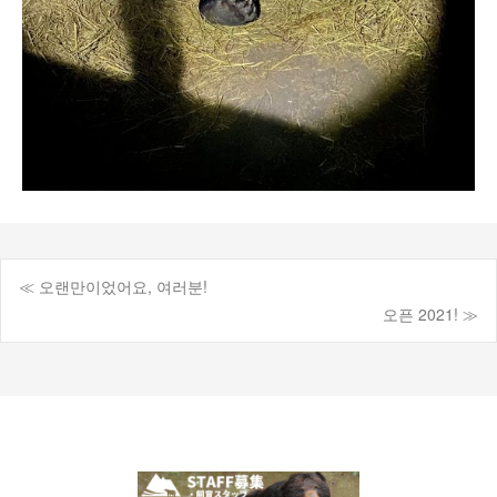
≪ 오랜만이었어요, 여러분!
게
오픈 2021! ≫
시
물
탐