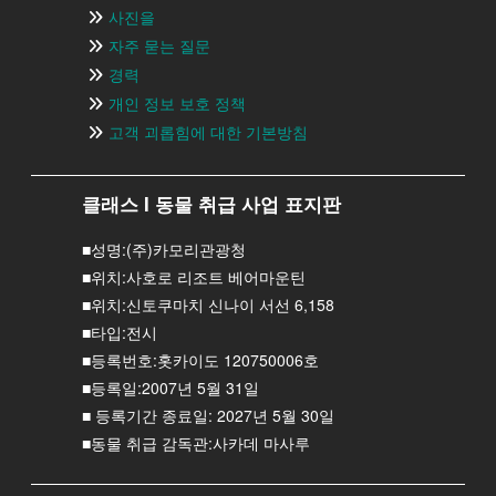
사진을
자주 묻는 질문
경력
개인 정보 보호 정책
고객 괴롭힘에 대한 기본방침
클래스 I 동물 취급 사업 표지판
■성명:(주)카모리관광청
■위치:사호로 리조트 베어마운틴
■위치:신토쿠마치 신나이 서선 6,158
■타입:전시
■등록번호:홋카이도 120750006호
■등록일:2007년 5월 31일
■ 등록기간 종료일: 2027년 5월 30일
■동물 취급 감독관:사카데 마사루