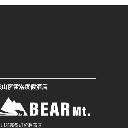
熊山萨霍洛度假酒店
上川郡新得町狩胜高原