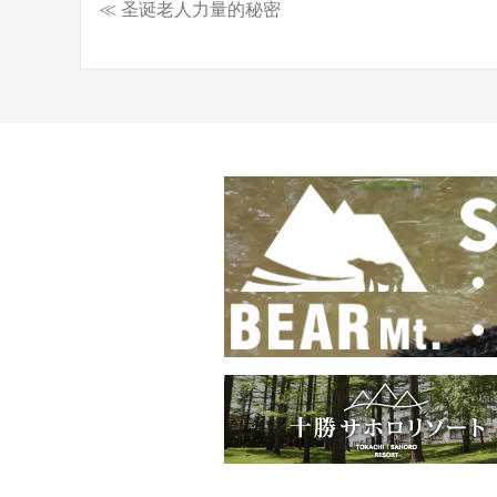
≪ 圣诞老人力量的秘密
文
章
导
航