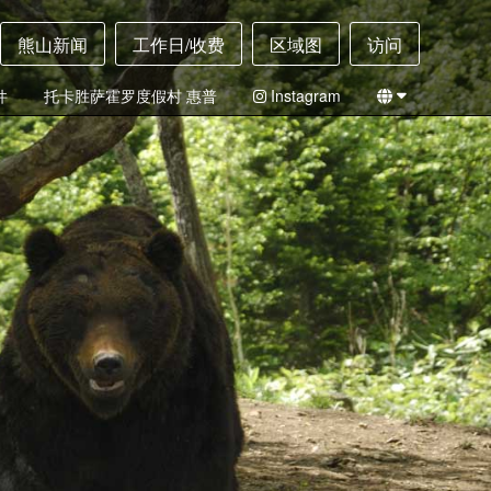
熊山新闻
工作日/收费
区域图
访问
件
托卡胜萨霍罗度假村 惠普
Instagram
日本
英语