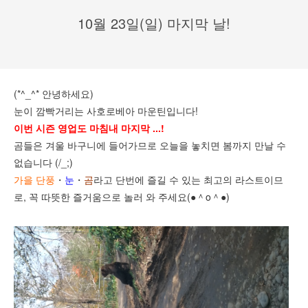
10월 23일(일) 마지막 날!
(*^_^* 안녕하세요)
눈이 깜빡거리는 사호로베아 마운틴입니다!
이번 시즌 영업도 마침내 마지막 ...!
곰들은 겨울 바구니에 들어가므로 오늘을 놓치면 봄까지 만날 수
없습니다 (/_;)
가을 단풍
・
눈
・
곰
라고 단번에 즐길 수 있는 최고의 라스트이므
로, 꼭 따뜻한 즐거움으로 놀러 와 주세요(●＾o＾●)