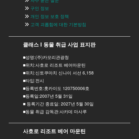
구인 정보
개인 정보 보호 정책
고객 괴롭힘에 대한 기본방침
클래스 I 동물 취급 사업 표지판
■성명:(주)카모리관광청
■위치:사호로 리조트 베어마운틴
■위치:신토쿠마치 신나이 서선 6,158
■타입:전시
■등록번호:홋카이도 120750006호
■등록일:2007년 5월 31일
■ 등록기간 종료일: 2027년 5월 30일
■동물 취급 감독관:사카데 마사루
사호로 리조트 베어 마운틴