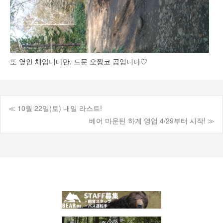
또 옆인 채입니다만, 드문 오짱코 곰입니다♡
≪ 10월 22일(토) 내일 라스트!
게
베어 마운틴 하계 영업 4/29부터 시작! ≫
시
물
탐
색