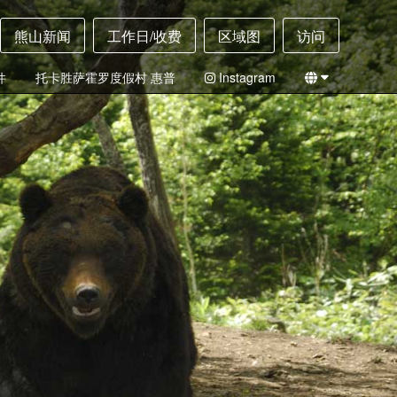
熊山新闻
工作日/收费
区域图
访问
件
托卡胜萨霍罗度假村 惠普
Instagram
日本
英语