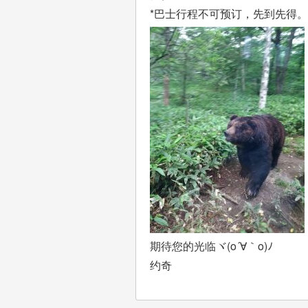
*巴士行程不可预订，先到先得。
期待您的光临ヾ(o´∀｀o)ﾉ
约奇