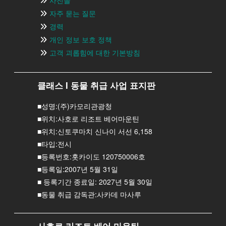
사진을
자주 묻는 질문
경력
개인 정보 보호 정책
고객 괴롭힘에 대한 기본방침
클래스 I 동물 취급 사업 표지판
■성명:(주)카모리관광청
■위치:사호로 리조트 베어마운틴
■위치:신토쿠마치 신나이 서선 6,158
■타입:전시
■등록번호:홋카이도 120750006호
■등록일:2007년 5월 31일
■ 등록기간 종료일: 2027년 5월 30일
■동물 취급 감독관:사카데 마사루