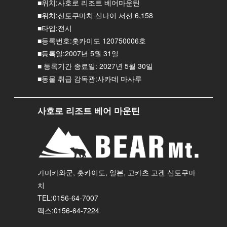
■위치:사호로 리조트 베어마운틴
■위치:신토쿠마치 신나이 서선 6,158
■타입:전시
■등록번호:홋카이도 120750006호
■등록일:2007년 5월 31일
■ 등록기간 종료일: 2027년 5월 30일
■동물 취급 감독관:사카데 마사루
사호로 리조트 베어 마운틴
가미카와군, 홋카이도, 일본, 고카츠 고겐 신토쿠마
치
TEL:0156-64-7007
팩스:0156-64-7224