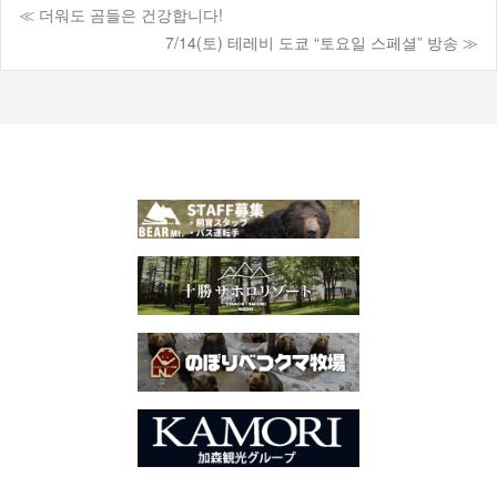
≪ 더워도 곰들은 건강합니다!
게
7/14(토) 테레비 도쿄 “토요일 스페셜” 방송 ≫
시
물
탐
색