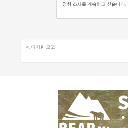
청취 조사를 계속하고 싶습니다.
≪ 다지한 모코
게
시
물
탐
색