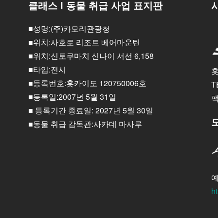
클래스 I 동물 취급 사업 표지판
■성명:(주)카모리관광청
■위치:사호로 리조트 베어마운틴
■위치:신토쿠마치 신나이 서선 6,158
■타입:전시
홋
■등록번호:홋카이도 120750006호
T
■등록일:2007년 5월 31일
팩
■ 등록기간 종료일: 2027년 5월 30일
■동물 취급 감독관:사카데 마사루
예
ht