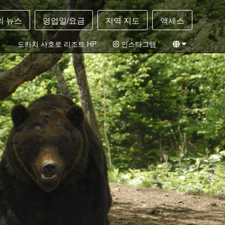
의 뉴스
영업일/요금
지역 지도
액세스
필
도카치 사호로 리조트 HP
인스타그램
일본어
영어