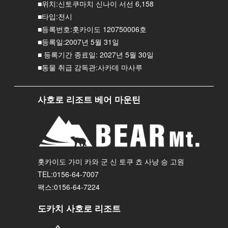
■위치:신토쿠마치 신나이 서선 6,158
■타입:전시
■등록번호:홋카이도 120750006호
■등록일:2007년 5월 31일
■ 등록기간 종료일: 2027년 5월 30일
■동물 취급 감독관:사카데 마사루
사호로 리조트 베어 마운틴
홋카이도 가미 카와 군 신 토쿠 쵸 사냥 승 고원
TEL:0156-64-7007
팩스:0156-64-7224
도카치 사호로 리조트