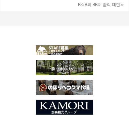
게
B☆B와 BBD, 꿈의 대면≫
시
물
탐
색