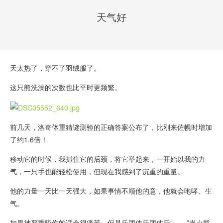
天气好
天太热了，穿不了羽绒服了。
这只熊洗澡的次数也比平时更频繁。
前几天，洛奇体重猜谜测验的正确答案公布了，比刚来佐幌时增加
了约1.6倍！
移动它的时候，我抓住它的后颈，将它举起来，一开始以我的力
气，一只手也能轻松使用，但现在我感到了沉重的重量。
他的力量一天比一天强大，如果事情不顺他的意，他就会咆哮、生
气。
如果被严重咬伤的话会很痛苦，但是
乐
团体
乐
团体
乐
“……”当小熊