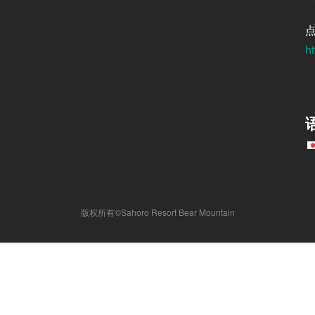
ht
版权所有©Sahoro Resort Bear Mountain