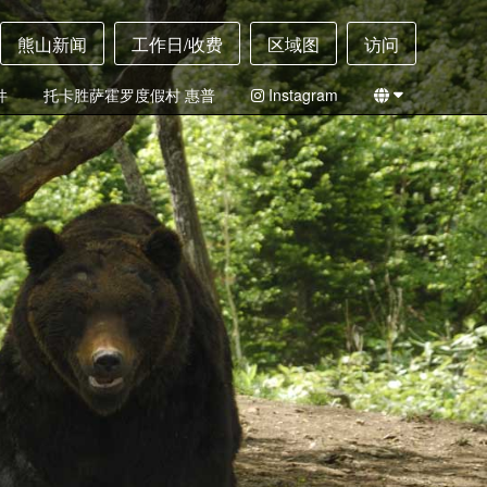
熊山新闻
工作日/收费
区域图
访问
件
托卡胜萨霍罗度假村 惠普
Instagram
日本
英语