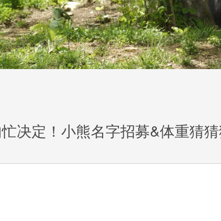
匆忙决定！小熊名字招募&体重猜猜