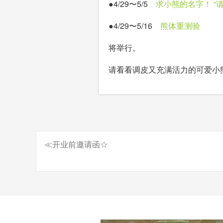
●4/29〜5/5
求小熊的名字！ “
●4/29〜5/16
熊体重测验
将举行。
请看看调皮又充满活力的可爱小
≪开业前邀请函☆
文
章
导