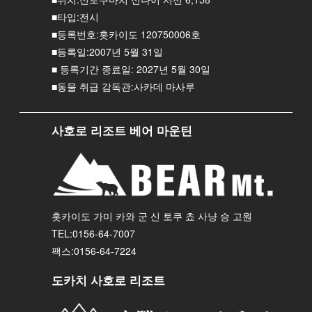
■타입:전시
■등록번호:홋카이도 120750006호
■등록일:2007년 5월 31일
■ 등록기간 종료일: 2027년 5월 30일
■동물 취급 감독관:사카데 마사루
사호로 리조트 베어 마운틴
홋카이도 가미 카와 군 신 토쿠 쵸 사냥 승 고원
TEL:0156-64-7007
팩스:0156-64-7224
도카치 사호로 리조트