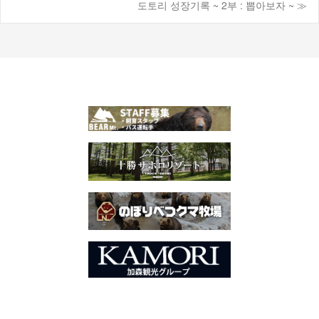
도토리 성장기록 ~ 2부 : 뽑아보자 ~ ≫
시
물
탐
색