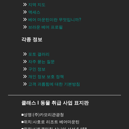
지역 지도
액세스
베어 마운틴이란 무엇입니까?
브라운 베어 프로필
각종 정보
포토 갤러리
자주 묻는 질문
구인 정보
개인 정보 보호 정책
고객 괴롭힘에 대한 기본방침
클래스 I 동물 취급 사업 표지판
■성명:(주)카모리관광청
■위치:사호로 리조트 베어마운틴
■위치:신토쿠마치 신나이 서선 6,158