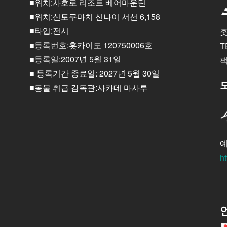
■위치:사호로 리조트 베어마운틴
■위치:신토쿠마치 신나이 서선 6,158
■타입:전시
홋
■등록번호:홋카이도 120750006호
T
■등록일:2007년 5월 31일
팩
■ 등록기간 종료일: 2027년 5월 30일
■동물 취급 감독관:사카데 마사루
예
ht