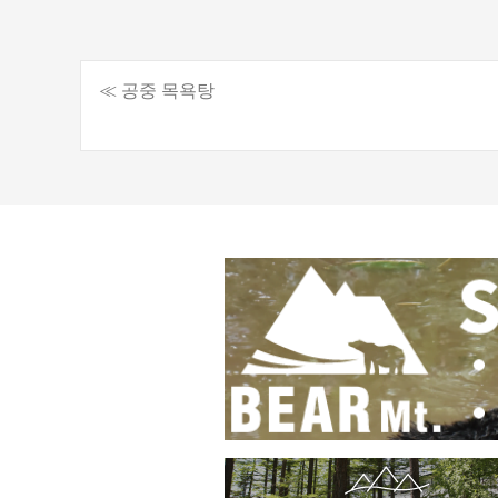
≪ 공중 목욕탕
게
시
물
탐
색