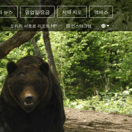
의 뉴스
영업일/요금
지역 지도
액세스
필
도카치 사호로 리조트 HP
인스타그램
일본어
영어