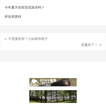
今年夏天你想尝试游泳吗？
萨拉和莫科
≪ 不需要割草？小由希和敦子
文
恶魔来了！ ≫
章
导
航