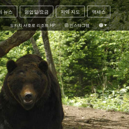
의 뉴스
영업일/요금
지역 지도
액세스
필
도카치 사호로 리조트 HP
인스타그램
일본어
영어