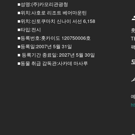
■성명:(주)카모리관광청
■위치:사호로 리조트 베어마운틴
■위치:신토쿠마치 신나이 서선 6,158
■타입:전시
홋
■등록번호:홋카이도 120750006호
T
■등록일:2007년 5월 31일
팩
■ 등록기간 종료일: 2027년 5월 30일
■동물 취급 감독관:사카데 마사루
예
ht