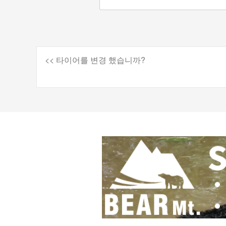
<< 타이어를 변경 했습니까?
게
시
물
탐
색