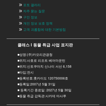
포토 갤러리
자주 묻는 질문
구인 정보
개인 정보 보호 정책
고객 괴롭힘에 대한 기본방침
클래스 I 동물 취급 사업 표지판
■성명:(주)카모리관광청
■위치:사호로 리조트 베어마운틴
■위치:신토쿠마치 신나이 서선 6,158
■타입:전시
■등록번호:홋카이도 120750006호
■등록일:2007년 5월 31일
■ 등록기간 종료일: 2027년 5월 30일
■동물 취급 감독관:사카데 마사루