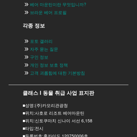
베어 마운틴이란 무엇입니까?
브라운 베어 프로필
각종 정보
포토 갤러리
자주 묻는 질문
구인 정보
개인 정보 보호 정책
고객 괴롭힘에 대한 기본방침
클래스 I 동물 취급 사업 표지판
■성명:(주)카모리관광청
■위치:사호로 리조트 베어마운틴
■위치:신토쿠마치 신나이 서선 6,158
■타입:전시
■등록번호:홋카이도 120750006호