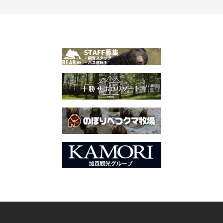
물
탐
색