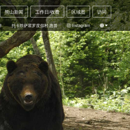
熊山新闻
工作日/收费
区域图
访问
件
托卡胜萨霍罗度假村 惠普
Instagram
日本
英语