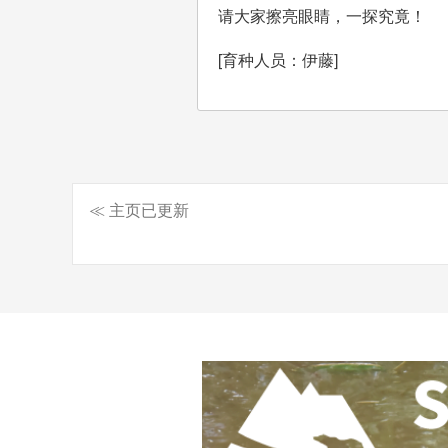
请大家擦亮眼睛，一探究竟！
[育种人员：伊藤]
≪ 主页已更新
文
章
导
航